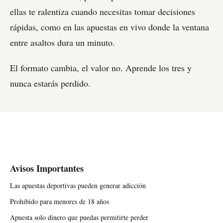
ellas te ralentiza cuando necesitas tomar decisiones
rápidas, como en las apuestas en vivo donde la ventana
entre asaltos dura un minuto.
El formato cambia, el valor no. Aprende los tres y
nunca estarás perdido.
Avisos Importantes
Las apuestas deportivas pueden generar adicción
Prohibido para menores de 18 años
Apuesta solo dinero que puedas permitirte perder