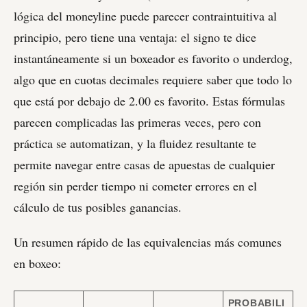
lógica del moneyline puede parecer contraintuitiva al
principio, pero tiene una ventaja: el signo te dice
instantáneamente si un boxeador es favorito o underdog,
algo que en cuotas decimales requiere saber que todo lo
que está por debajo de 2.00 es favorito. Estas fórmulas
parecen complicadas las primeras veces, pero con
práctica se automatizan, y la fluidez resultante te
permite navegar entre casas de apuestas de cualquier
región sin perder tiempo ni cometer errores en el
cálculo de tus posibles ganancias.
Un resumen rápido de las equivalencias más comunes
en boxeo:
PROBABILI