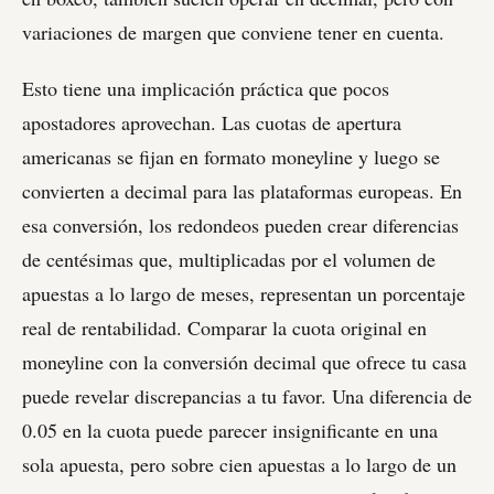
variaciones de margen que conviene tener en cuenta.
Esto tiene una implicación práctica que pocos
apostadores aprovechan. Las cuotas de apertura
americanas se fijan en formato moneyline y luego se
convierten a decimal para las plataformas europeas. En
esa conversión, los redondeos pueden crear diferencias
de centésimas que, multiplicadas por el volumen de
apuestas a lo largo de meses, representan un porcentaje
real de rentabilidad. Comparar la cuota original en
moneyline con la conversión decimal que ofrece tu casa
puede revelar discrepancias a tu favor. Una diferencia de
0.05 en la cuota puede parecer insignificante en una
sola apuesta, pero sobre cien apuestas a lo largo de un