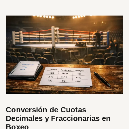
Conversión de Cuotas
Decimales y Fraccionarias en
Boxeo