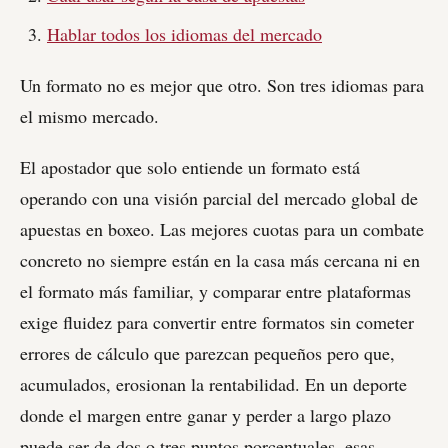
Hablar todos los idiomas del mercado
Un formato no es mejor que otro. Son tres idiomas para
el mismo mercado.
El apostador que solo entiende un formato está
operando con una visión parcial del mercado global de
apuestas en boxeo. Las mejores cuotas para un combate
concreto no siempre están en la casa más cercana ni en
el formato más familiar, y comparar entre plataformas
exige fluidez para convertir entre formatos sin cometer
errores de cálculo que parezcan pequeños pero que,
acumulados, erosionan la rentabilidad. En un deporte
donde el margen entre ganar y perder a largo plazo
puede ser de dos o tres puntos porcentuales, esas