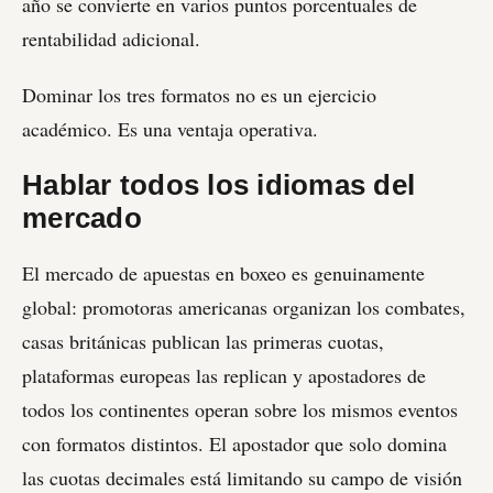
año se convierte en varios puntos porcentuales de
rentabilidad adicional.
Dominar los tres formatos no es un ejercicio
académico. Es una ventaja operativa.
Hablar todos los idiomas del
mercado
El mercado de apuestas en boxeo es genuinamente
global: promotoras americanas organizan los combates,
casas británicas publican las primeras cuotas,
plataformas europeas las replican y apostadores de
todos los continentes operan sobre los mismos eventos
con formatos distintos. El apostador que solo domina
las cuotas decimales está limitando su campo de visión