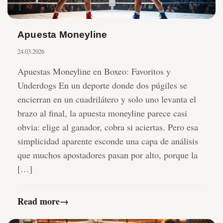
Apuesta Moneyline
24.03.2026
Apuestas Moneyline en Boxeo: Favoritos y
Underdogs En un deporte donde dos púgiles se
encierran en un cuadrilátero y solo uno levanta el
brazo al final, la apuesta moneyline parece casi
obvia: elige al ganador, cobra si aciertas. Pero esa
simplicidad aparente esconde una capa de análisis
que muchos apostadores pasan por alto, porque la
[…]
Read more
→