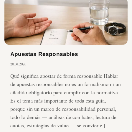
Apuestas Responsables
20.04.2026
Qué significa apostar de forma responsable Hablar
de apuestas responsables no es un formalismo ni un
añadido obligatorio para cumplir con la normativa.
Es el tema más importante de toda esta guía,
porque sin un marco de responsabilidad personal,
todo lo demás — análisis de combates, lectura de
cuotas, estrategias de value — se convierte […]