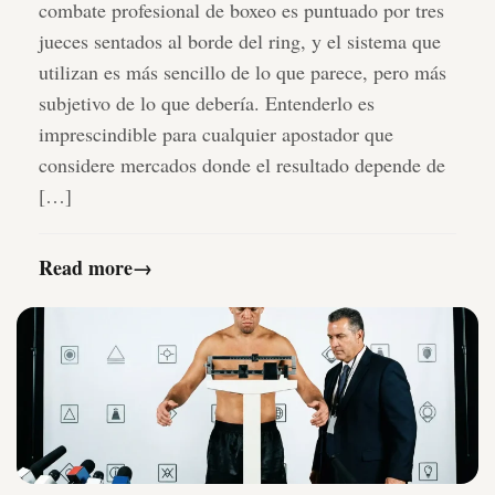
combate profesional de boxeo es puntuado por tres
jueces sentados al borde del ring, y el sistema que
utilizan es más sencillo de lo que parece, pero más
subjetivo de lo que debería. Entenderlo es
imprescindible para cualquier apostador que
considere mercados donde el resultado depende de
[…]
Read more
→