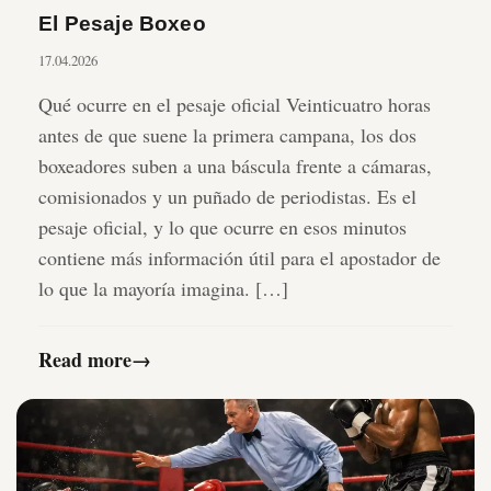
El Pesaje Boxeo
17.04.2026
Qué ocurre en el pesaje oficial Veinticuatro horas
antes de que suene la primera campana, los dos
boxeadores suben a una báscula frente a cámaras,
comisionados y un puñado de periodistas. Es el
pesaje oficial, y lo que ocurre en esos minutos
contiene más información útil para el apostador de
lo que la mayoría imagina. […]
Read more
→