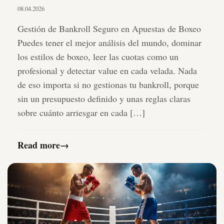
08.04.2026
Gestión de Bankroll Seguro en Apuestas de Boxeo
Puedes tener el mejor análisis del mundo, dominar
los estilos de boxeo, leer las cuotas como un
profesional y detectar value en cada velada. Nada
de eso importa si no gestionas tu bankroll, porque
sin un presupuesto definido y unas reglas claras
sobre cuánto arriesgar en cada […]
Read more
→