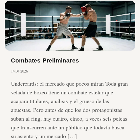
Combates Preliminares
14.04.2026
Undercards: el mercado que pocos miran Toda gran
velada de boxeo tiene un combate estelar que
acapara titulares, análisis y el grueso de las
apuestas. Pero antes de que los dos protagonistas
suban al ring, hay cuatro, cinco, a veces seis peleas
que transcurren ante un público que todavía busca
su asiento y un mercado […]