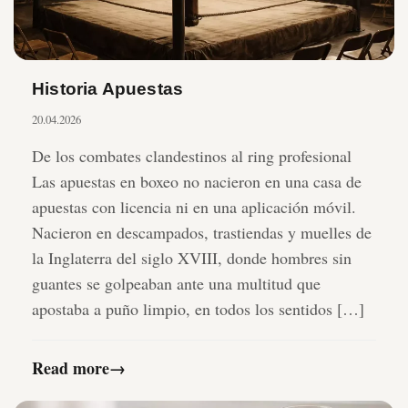
Historia Apuestas
20.04.2026
De los combates clandestinos al ring profesional
Las apuestas en boxeo no nacieron en una casa de
apuestas con licencia ni en una aplicación móvil.
Nacieron en descampados, trastiendas y muelles de
la Inglaterra del siglo XVIII, donde hombres sin
guantes se golpeaban ante una multitud que
apostaba a puño limpio, en todos los sentidos […]
Read more
→