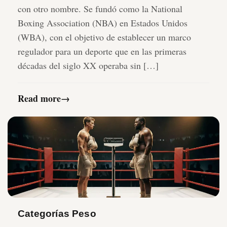
con otro nombre. Se fundó como la National
Boxing Association (NBA) en Estados Unidos
(WBA), con el objetivo de establecer un marco
regulador para un deporte que en las primeras
décadas del siglo XX operaba sin […]
Read more
→
Categorías Peso