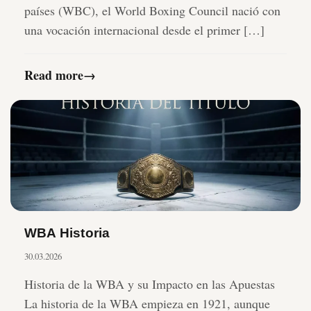
países (WBC), el World Boxing Council nació con
una vocación internacional desde el primer […]
Read more
→
WBA Historia
30.03.2026
Historia de la WBA y su Impacto en las Apuestas
La historia de la WBA empieza en 1921, aunque