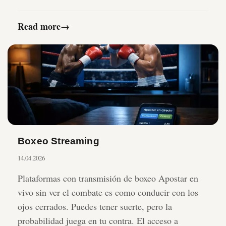
Read more
→
Boxeo Streaming
14.04.2026
Plataformas con transmisión de boxeo Apostar en
vivo sin ver el combate es como conducir con los
ojos cerrados. Puedes tener suerte, pero la
probabilidad juega en tu contra. El acceso a