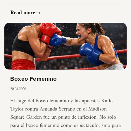
Read more
→
Boxeo Femenino
20.04.2026
El auge del boxeo femenino y las apuestas Katie
Taylor contra Amanda Serrano en el Madison
Square Garden fue un punto de inflexión. No solo
para el boxeo femenino como espectáculo, sino para