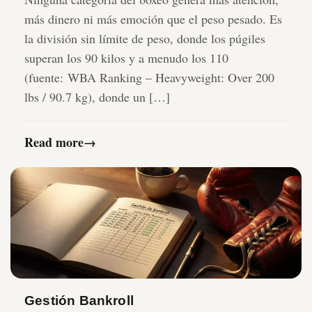
más dinero ni más emoción que el peso pesado. Es
la división sin límite de peso, donde los púgiles
superan los 90 kilos y a menudo los 110
(fuente: WBA Ranking – Heavyweight: Over 200
lbs / 90.7 kg), donde un […]
Read more
→
Gestión Bankroll