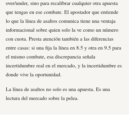
over/under, sino para recalibrar cualquier otra apuesta
que tengas en ese combate. El apostador que entiende
lo que la línea de asaltos comunica tiene una ventaja
informacional sobre quien solo la ve como un número
con cuota. Presta atención también a las diferencias
entre casas: si una fija la línea en 8.5 y otra en 9.5 para
el mismo combate, esa discrepancia señala
incertidumbre real en el mercado, y la incertidumbre es
donde vive la oportunidad.
La línea de asaltos no solo es una apuesta. Es una
lectura del mercado sobre la pelea.