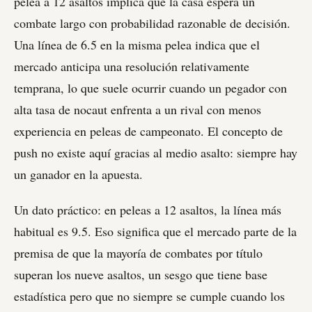
pelea a 12 asaltos implica que la casa espera un
combate largo con probabilidad razonable de decisión.
Una línea de 6.5 en la misma pelea indica que el
mercado anticipa una resolución relativamente
temprana, lo que suele ocurrir cuando un pegador con
alta tasa de nocaut enfrenta a un rival con menos
experiencia en peleas de campeonato. El concepto de
push no existe aquí gracias al medio asalto: siempre hay
un ganador en la apuesta.
Un dato práctico: en peleas a 12 asaltos, la línea más
habitual es 9.5. Eso significa que el mercado parte de la
premisa de que la mayoría de combates por título
superan los nueve asaltos, un sesgo que tiene base
estadística pero que no siempre se cumple cuando los