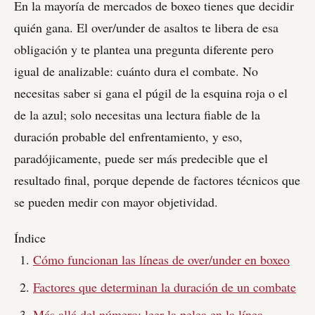
En la mayoría de mercados de boxeo tienes que decidir
quién gana. El over/under de asaltos te libera de esa
obligación y te plantea una pregunta diferente pero
igual de analizable: cuánto dura el combate. No
necesitas saber si gana el púgil de la esquina roja o el
de la azul; solo necesitas una lectura fiable de la
duración probable del enfrentamiento, y eso,
paradójicamente, puede ser más predecible que el
resultado final, porque depende de factores técnicos que
se pueden medir con mayor objetividad.
Índice
Cómo funcionan las líneas de over/under en boxeo
Factores que determinan la duración de un combate
Más allá del número: leer la pelea en la línea