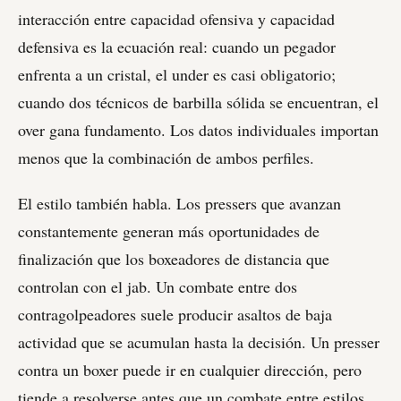
interacción entre capacidad ofensiva y capacidad
defensiva es la ecuación real: cuando un pegador
enfrenta a un cristal, el under es casi obligatorio;
cuando dos técnicos de barbilla sólida se encuentran, el
over gana fundamento. Los datos individuales importan
menos que la combinación de ambos perfiles.
El estilo también habla. Los pressers que avanzan
constantemente generan más oportunidades de
finalización que los boxeadores de distancia que
controlan con el jab. Un combate entre dos
contragolpeadores suele producir asaltos de baja
actividad que se acumulan hasta la decisión. Un presser
contra un boxer puede ir en cualquier dirección, pero
tiende a resolverse antes que un combate entre estilos